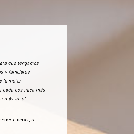
para que tengamos
s y familiares
e la mejor
ue nada nos hace más
un más en el
 como quieras, o